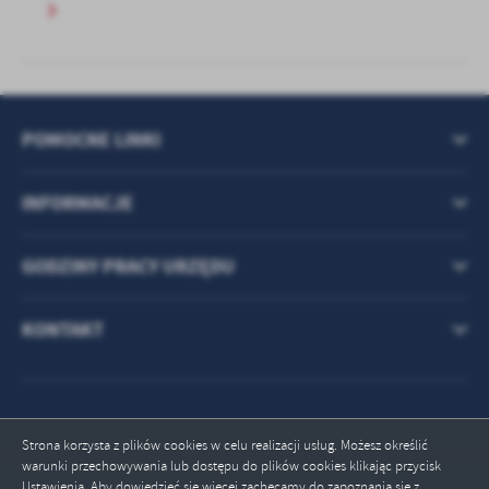
POMOCNE LINKI
INFORMACJE
GODZINY PRACY URZĘDU
KONTAKT
Strona korzysta z plików cookies w celu realizacji usług. Możesz określić
warunki przechowywania lub dostępu do plików cookies klikając przycisk
Ustawienia. Aby dowiedzieć się więcej zachęcamy do zapoznania się z