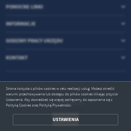
POMOCNE LINKI
INFORMACJE
GODZINY PRACY URZĘDU
KONTAKT
Strona korzysta z plików cookies w celu realizacji usług. Możesz określić
warunki przechowywania lub dostępu do plików cookies klikając przycisk
Ustawienia. Aby dowiedzieć się więcej zachęcamy do zapoznania się z
Odwiedzin: 296378
Polityką Cookies oraz Polityką Prywatności.
ZAPISZ WYBRANE
USTAWIENIA
ODRZUĆ WSZYSTKIE